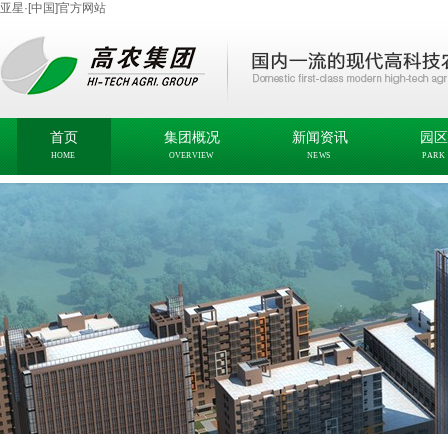
亚星·[中国]官方网站
首页
集团概况
新闻资讯
园区
HOME
OVERVIEW
NEWS
PARK