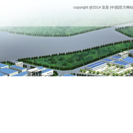
copyright @2014 亚星·[中国]官方网