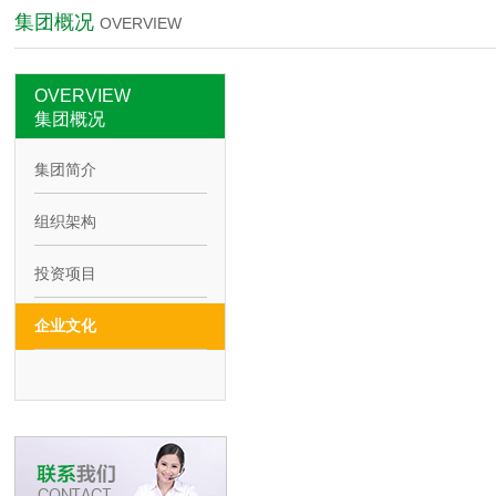
集团概况
OVERVIEW
OVERVIEW
集团概况
集团简介
组织架构
投资项目
企业文化