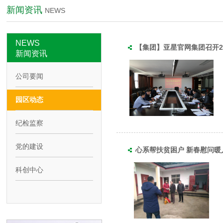
新闻资讯
NEWS
NEWS
【集团】亚星官网集团
新闻资讯
公司要闻
园区动态
纪检监察
党的建设
心系帮扶贫困户 新春慰问暖
科创中心