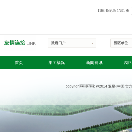
1163 条记录 1/291 页
政府门户
园区单位
首页
集团概况
新闻资讯
园区
copyright @2014 亚星·