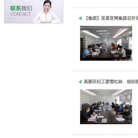
【集团】亚星官网集团