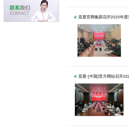
亚星官网集团召开20
亚星·[中国]官方网站召开2