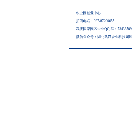
农业园创业中心
招商电话：027-87290655
武汉国家园区企业QQ 群：73433509
微信公众号：湖北武汉农业科技园