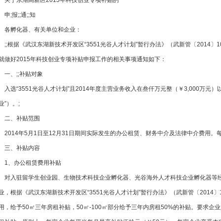
关于东湖高新区2015年科技创业专项补贴的
申
;
报
;
;
通
;
;
知
各孵化器、有关单位和企业：
;
;
根据《武汉东湖新技术开发区“3551光谷人才计划”暂行办法》（武新管〔2014〕108号
就做好2015年科技创业专项补贴申报工作的相关事项通知如下：
一、
;
;
补贴对象
入选“3551光谷人才计划”且2014年度主营业务收入在叁仟万元整（￥3,000
业”）。
;
二、补贴范围
2014年5月1日至12月31日期间实际发生的办公租赁、财务中介及法律中介费用。每
三、补贴内容
1、办公租赁费用补贴
对入驻留学生创业园、生物技术科技企业孵化器、光谷海外人才科技企业孵化器等经东
业，根据《武汉东湖新技术开发区“3551光谷人才计划”暂行办法》（武新管〔2
用，给予50
㎡
三年房租补贴，50
㎡
-100
㎡
部分给予三年内房租50%的补贴。
要求企业