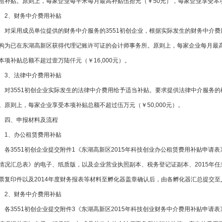
租补贴。
原则上，每家企业每平米每月最高补贴伍拾元（￥50元），每家企业享受本
2、财务中介费用补贴
对采用
成员单位提供的财务中介服务的3551初创企业，根据实际发生的财务中
构为已在东湖高新区获得代理记账许可证的会计师事务所。原则上，每家企业每月最高补贴贰仟
本项补贴总额不超过壹万陆仟元（￥16,000元）。
3、法律中介费用补贴
对3551初创企业实际发生的法律中介费用给予适当补贴。要求提供法律中介服务的
。原则上，每家企业享受本项补贴总额不超过伍万元（￥50,000元）。
四、申报材料及流程
1、办公租赁费用补贴
各3551初创企业提交附件1《东湖高新区2015年科技创业办公租赁费用补贴
情况汇总表》的电子、纸质版，以及企业营业执照副本、税务登记证副本、2015年
票复印件以及2014年度财务报表等材料至孵化器盖章确认后，由各孵化器汇总提交
2、财务中介费用补贴
各3551初创企业提交附件3《东湖高新区2015年科技创业财务中介费用补贴