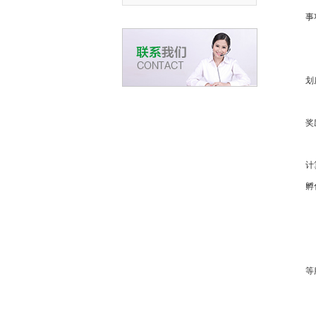
事
划
奖
计
孵
等