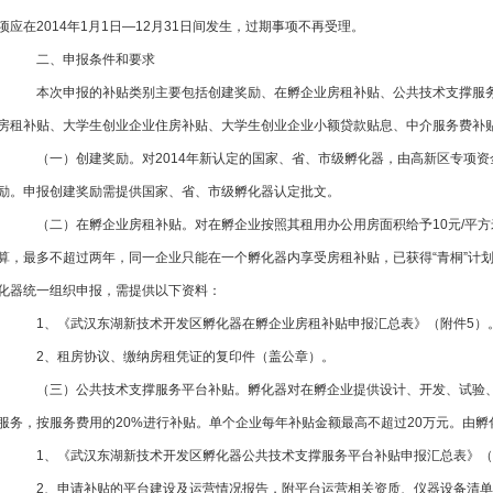
项应在2014年1月1日—12月31日间发生，过期事项不再受理。
二、申报条件和要求
本次申报的补贴类别主要包括创建奖励、在孵企业房租补贴、公共技术支撑服务平台
房租补贴、大学生创业企业住房补贴、大学生创业企业小额贷款贴息、中介服务费补
（一）创建奖励。
对2014年新认定的国家、省、市级孵化器，由高新区专项资金
励。申报创建奖励需提供国家、省、市级孵化器认定批文。
（二）在孵企业房租补贴。
对在孵企业按照其租用办公用房面积给予10元/平方
算，最多不超过两年，同一企业只能在一个孵化器内享受房租补贴，已获得“青桐”计划房租补贴
化器统一组织申报，需提供以下资料：
1、《武汉东湖新技术开发区孵化器在孵企业房租补贴申报汇总表》（附件5）
2、租房协议、缴纳房租凭证的复印件（盖公章）。
（三）公共技术支撑服务平台补贴。
孵化器对在孵企业提供设计、开发、试验
服务，按服务费用的20%进行补贴。单个企业每年补贴金额最高不超过20万元
1、《武汉东湖新技术开发区孵化器公共技术支撑服务平台补贴申报汇总表》
2、申请补贴的平台建设及运营情况报告，附平台运营相关资质、仪器设备清单