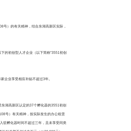
）的有关精神，结合东湖高新区实际，
万元）以下的初创型人才企业（以下简称“3551初创
家企业享受相应补贴不超过3年。
湖高新区认定的37个孵化器的3551初创
014〕108号）有关精神，按实际发生的办公租赁
入驻孵化器时间不超过三年，且未享受同类