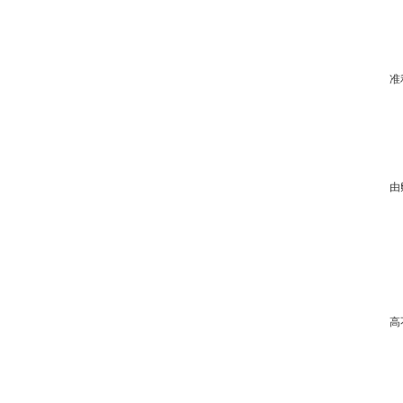
准
由
高