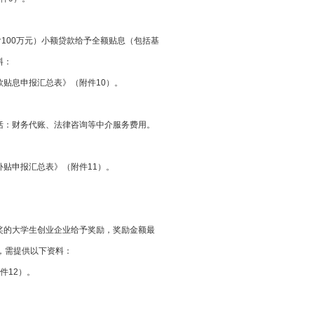
含100万元）小额贷款给予全额贴息（包括基
料：
额贷款贴息申报汇总表》（附件10）。
务代账、法律咨询等中介服务费用。
补贴申报汇总表》（附件11）。
奖的大学生创业企业给予奖励，奖励金额最
报，需提供以下资料：
附件12）。