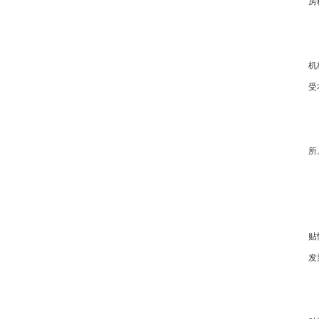
房
机
受
所
贴
发