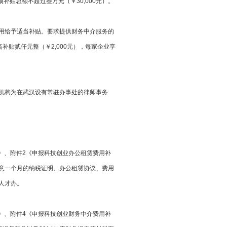
项补贴总额不超过叁万元（￥30,000元）。
介费用给予适当补贴。要求提供财务中介服务的
元整（￥2,000元），每家企业享
机构为在武汉设有常驻办事处的律师事务
申请表》、附件2《申报科技创业办公租赁费用补
任意一个月的纳税证明、办公租赁协议、费用
至人才办。
申请表》、附件4《申报科技创业财务中介费用补